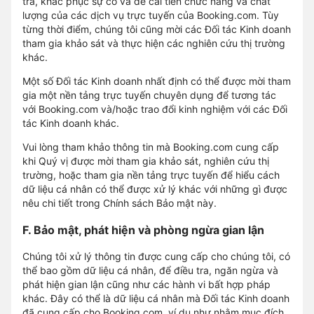
tra, khắc phục sự cố và để cải tiến chức năng và chất
lượng của các dịch vụ trực tuyến của Booking.com. Tùy
từng thời điểm, chúng tôi cũng mời các Đối tác Kinh doanh
tham gia khảo sát và thực hiện các nghiên cứu thị trường
khác.
Một số Đối tác Kinh doanh nhất định có thể được mời tham
gia một nền tảng trực tuyến chuyên dụng để tương tác
với Booking.com và/hoặc trao đổi kinh nghiệm với các Đối
tác Kinh doanh khác.
Vui lòng tham khảo thông tin mà Booking.com cung cấp
khi Quý vị được mời tham gia khảo sát, nghiên cứu thị
trường, hoặc tham gia nền tảng trực tuyến để hiểu cách
dữ liệu cá nhân có thể được xử lý khác với những gì được
nêu chi tiết trong Chính sách Bảo mật này.
F. Bảo mật, phát hiện và phòng ngừa gian lận
Chúng tôi xử lý thông tin được cung cấp cho chúng tôi, có
thể bao gồm dữ liệu cá nhân, để điều tra, ngăn ngừa và
phát hiện gian lận cũng như các hành vi bất hợp pháp
khác. Đây có thể là dữ liệu cá nhân mà Đối tác Kinh doanh
đã cung cấp cho Booking.com, ví dụ như nhằm mục đích