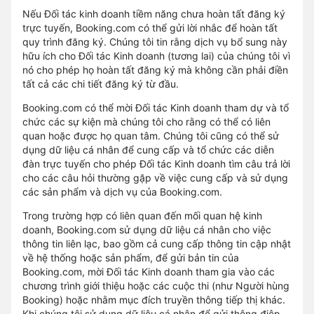
Nếu Đối tác kinh doanh tiềm năng chưa hoàn tất đăng ký
trực tuyến, Booking.com có thể gửi lời nhắc để hoàn tất
quy trình đăng ký. Chúng tôi tin rằng dịch vụ bổ sung này
hữu ích cho Đối tác Kinh doanh (tương lai) của chúng tôi vì
nó cho phép họ hoàn tất đăng ký mà không cần phải điền
tất cả các chi tiết đăng ký từ đầu.
Booking.com có thể mời Đối tác Kinh doanh tham dự và tổ
chức các sự kiện mà chúng tôi cho rằng có thể có liên
quan hoặc được họ quan tâm. Chúng tôi cũng có thể sử
dụng dữ liệu cá nhân để cung cấp và tổ chức các diễn
đàn trực tuyến cho phép Đối tác Kinh doanh tìm câu trả lời
cho các câu hỏi thường gặp về việc cung cấp và sử dụng
các sản phẩm và dịch vụ của Booking.com.
Trong trường hợp có liên quan đến mối quan hệ kinh
doanh, Booking.com sử dụng dữ liệu cá nhân cho việc
thông tin liên lạc, bao gồm cả cung cấp thông tin cập nhật
về hệ thống hoặc sản phẩm, để gửi bản tin của
Booking.com, mời Đối tác Kinh doanh tham gia vào các
chương trình giới thiệu hoặc các cuộc thi (như Người hùng
Booking) hoặc nhằm mục đích truyền thông tiếp thị khác.
Khi chúng tôi sử dụng dữ liệu cá nhân để gửi thông điệp