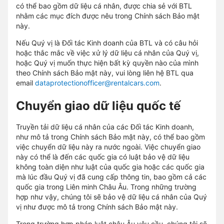
có thể bao gồm dữ liệu cá nhân, được chia sẻ với BTL
nhằm các mục đích được nêu trong Chính sách Bảo mật
này.
Nếu Quý vị là Đối tác Kinh doanh của BTL và có câu hỏi
hoặc thắc mắc về việc xử lý dữ liệu cá nhân của Quý vị,
hoặc Quý vị muốn thực hiện bất kỳ quyền nào của mình
theo Chính sách Bảo mật này, vui lòng liên hệ BTL qua
email
dataprotectionofficer@rentalcars.com
.
Chuyển giao dữ liệu quốc tế
Truyền tải dữ liệu cá nhân của các Đối tác Kinh doanh,
như mô tả trong Chính sách Bảo mật này, có thể bao gồm
việc chuyển dữ liệu này ra nước ngoài. Việc chuyển giao
này có thể là đến các quốc gia có luật bảo vệ dữ liệu
không toàn diện như luật của quốc gia hoặc các quốc gia
mà lúc đầu Quý vị đã cung cấp thông tin, bao gồm cả các
quốc gia trong Liên minh Châu Âu. Trong những trường
hợp như vậy, chúng tôi sẽ bảo vệ dữ liệu cá nhân của Quý
vị như được mô tả trong Chính sách Bảo mật này.
Trong trường hợp pháp luật châu Âu yêu cầu, chúng tôi sẽ