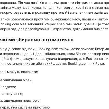
звернення. Під час дзвінків з нашим центром підтримки може п
дзвінки можуть записуватися для контролю якості та з метою на
використовувати для розгляду претензій і виявлення випадків ша
Записи зберігаються протягом обмеженого часу, перш ніж автома
Booking.com має законний інтерес зберігати запис довше. Це тра
наприклад, для розслідування шахрайства, дотримання вимог та
 які ми збираємо автоматично
 від ділових відносин Booking.com також може збирати інформа
и персональні дані. Ці дані збираються, коли Бізнес-партнер вик
ційна форма, акаунт користувача (наприклад, для Екстранет чи
ня постачальниками або такий додаток Booking.com, як Pulse.
 дані можуть включати:
налаштування мови;
IP-адреса;
розташування;
налаштування пристрою;
операційна система пристрою;