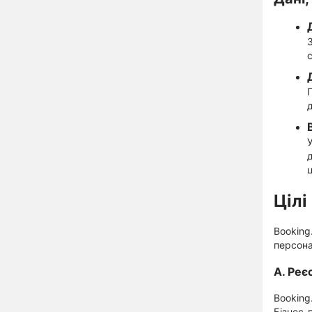
Цілі
Booking
персонал
A. Реє
Booking
Бізнес-