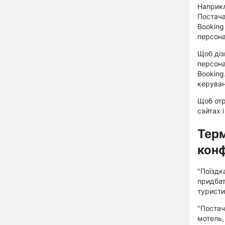
Наприкл
Постача
Booking
персона
Щоб діз
персона
Booking
керуван
Щоб отр
сайтах 
Терм
конф
"Поїздк
придбат
туристи
"Постач
мотель,