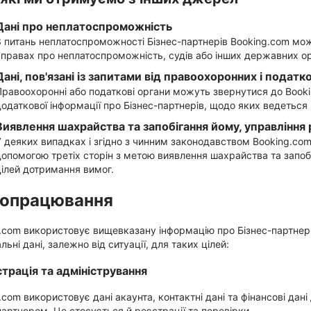
Дані про неплатоспроможність
З питань неплатоспроможності Бізнес-партнерів Booking.com може
справах про неплатоспроможність, судів або інших державних ор
Дані, пов'язані із запитами від правоохоронних і податк
Правоохоронні або податкові органи можуть звернутися до Booki
додаткової інформації про Бізнес-партнерів, щодо яких ведеться
Виявлення шахрайства та запобігання йому, управління
У деяких випадках і згідно з чинним законодавством Booking.co
допомогою третіх сторін з метою виявлення шахрайства та запоб
цілей дотримання вимог.
 опрацювання
.com використовує вищевказану інформацію про Бізнес-партнері
ьні дані, залежно від ситуації, для таких цілей:
страція та адміністрування
.com використовує дані акаунта, контактні дані та фінансові дан
партнером. Це стосується й реєстрації та перевірки.