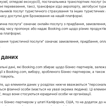
музеї, оглядові екскурсії), постачальника транспортних послуг (н
чні перевезення, таксі, трансфери з/до аеропорту, автобусні тур
льників послуг туристичного страхування та інших туристичних а
 часу доступні для Бронювання на нашій платформі.
ична послуга" означає онлайн-послугу з придбання, замовлення
 від часу пропонує або надає Booking.com щодо різних продуктів
на платформі.
ання туристичної послуги" означає замовлення, придбання, опл
.
 даних
льні дані, які Booking.com збирає щодо Бізнес-партнерів, залежат
ії з Booking.com, вибору, зробленого Бізнес-партнером, а також п
товують.
е, що елементи даних у розділах нижче вважаються "персональ
ься фізичної особи (мається на увазі окрема людина). Ці елем
, якщо вони стосуються юридичної особи чи організації.
 є Бізнес-партнером у штаті Каліфорнія, США, то на додаток до 