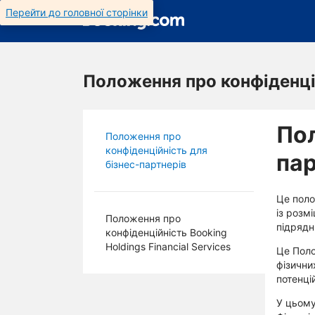
Перейти до головної сторінки
Положення про конфіденцій
Пол
Положення про
конфіденційність для
пар
бізнес-партнерів
Це поло
із розм
Положення про
підрядн
конфіденційність Booking
Holdings Financial Services
Це Поло
фізични
потенці
У цьому