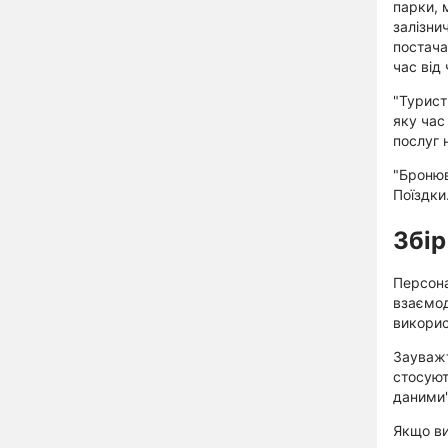
парки, 
залізни
постача
час від
"Турист
яку час
послуг 
"Бронюв
Поїздки
Збір
Персона
взаємод
викорис
Зауважт
стосуют
даними"
Якщо ви