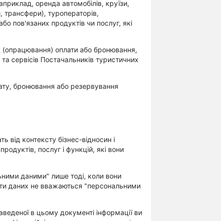
априклад, оренда автомобілів, круїзи,
и, трансфери), туроператорів,
бо пов'язаних продуктів чи послуг, які
, (опрацювання) оплати або бронювання,
 та сервісів Постачальників туристичних
ату, бронювання або резервування
ь від контексту бізнес-відносин і
родуктів, послуг і функцій, які вони
ними даними" лише тоді, коли вони
енти даних не вважаються "персональними
наведеної в цьому документі інформації ви