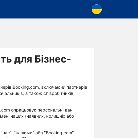
ть для Бізнес-
тнерів Booking.com, включаючи партнерів
ачальників, а також співробітників,
g.com опрацьовує персональні дані
 імені наших (наявних, колишніх або
"нас", "нашими" або "Booking.com".