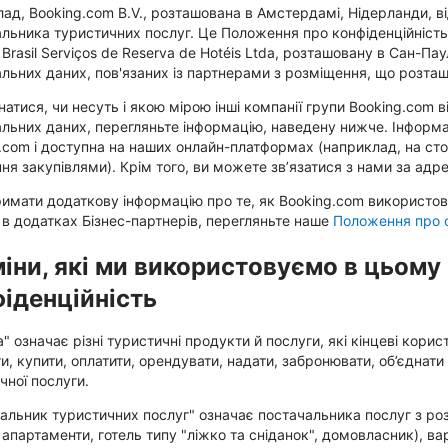
ад, Booking.com B.V., розташована в Амстердамі, Нідерланди, в
льника туристичних послуг. Це Положення про конфіденційніст
 Brasil Serviços de Reserva de Hotéis Ltda, розташовану в Сан-Па
льних даних, пов'язаних із партнерами з розміщення, що розташо
натися, чи несуть і якою мірою інші компанії групи Booking.com 
льних даних, перегляньте інформацію, наведену нижче. Інформац
.com і доступна на наших онлайн-платформах (наприклад, на сто
ня закупівлями). Крім того, ви можете зв’язатися з нами за адр
имати додаткову інформацію про те, як Booking.com використову
і в додатках Бізнес-партнерів, перегляньте наше
Положення про 
іни, які ми використовуємо в цьому
іденційність
а" означає різні туристичні продукти й послуги, які кінцеві кори
и, купити, оплатити, орендувати, надати, забронювати, об’єднат
чної послуги.
альник туристичних послуг" означає постачальника послуг з роз
 апартаменти, готель типу "ліжко та сніданок", домовласник), вар