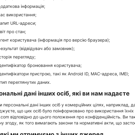
додаткова інформація;
час використання;
запит URL-адреси;
віт про стан;
агент користувача (інформація про версію браузера);
результат (відвідувач або замовник);
сторія перегляду;
ідентифікатор бронювання користувача;
ідентифікатори пристрою, такі як Android ID, MAC-адреса, IMEI;
і тип переглянутих даних.
нальні дані інших осіб, які ви нам надаєте
 персональні дані інших осіб у комерційних цілях, наприклад, да
джуєте, що цих осіб було поінформовано про використання їхні
.com відповідно до цього положення про конфіденційність. Ви т
ну згоду, як того вимагають закони та нормативні акти, що заст
 які ми отримуємо з інших джерел