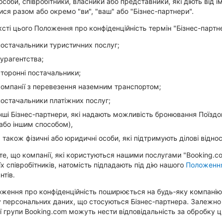
 особи, співробітники, власники або представники, які діють від 
ися разом або окремо "ви", "ваш" або "Бізнес-партнери".
ксті цього Положення про конфіденційність термін "Бізнес-партн
постачальники туристичних послуг;
турагентства;
сторонні постачальники;
компанії з перевезення наземним транспортом;
постачальники платіжних послуг;
інші Бізнес-партнери, які надають можливість бронювання Поїздок
(або іншим способом),
а також фізичні або юридичні особи, які підтримують ділові відн
е, що компанії, які користуються нашими послугами "Booking.co
їх співробітників, натомість підпадають під дію нашого
Положення
нтів.
ження про конфіденційність поширюється на будь-яку компанію 
 персональних даних, що стосуються Бізнес-партнера. Залежно в
ї групи Booking.com можуть нести відповідальність за обробку 