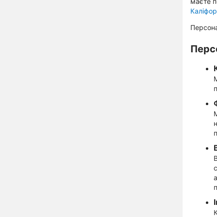
маєте п
Каліфор
Персона
Персо