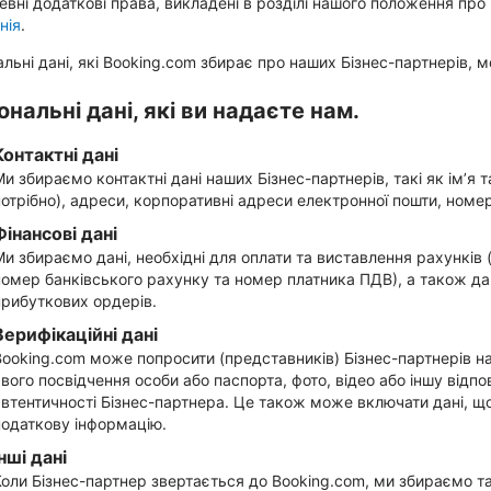
евні додаткові права, викладені в розділі нашого положення про
нія
.
льні дані, які Booking.com збирає про наших Бізнес-партнерів, 
нальні дані, які ви надаєте нам.
Контактні дані
Ми збираємо контактні дані наших Бізнес-партнерів, такі як ім’я
потрібно), адреси, корпоративні адреси електронної пошти, номе
Фінансові дані
Ми збираємо дані, необхідні для оплати та виставлення рахунків 
номер банківського рахунку та номер платника ПДВ), а також да
прибуткових ордерів.
Верифікаційні дані
Booking.com може попросити (представників) Бізнес-партнерів н
свого посвідчення особи або паспорта, фото, відео або іншу відп
автентичності Бізнес-партнера. Це також може включати дані, що
податкову інформацію.
Інші дані
Коли Бізнес-партнер звертається до Booking.com, ми збираємо т