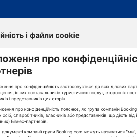
ність і файли cookie
оження про конфіденційніс
тнерів
ження про конфіденційність застосовується до всіх ділових пар
іщення, інших постачальників туристичних послуг, сторонніх пост
иків і представників цих сторін.
ження про конфіденційність пояснює, як група компаній Bookin
х осіб, співробітників, власників або представників, що діють від
йних) Бізнес-партнерів.
 документі компанії групи Booking.com можуть називатися "ми", 