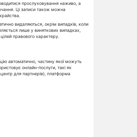
роводитися прослуховування наживо, а
вчання. Ці записи також можна
храйства.
тично видаляються, окрім випадків, коли
пляється лише у виняткових випадках,
 цілей правового характеру.
цію автоматично, частину якої можуть
ористовує онлайн-послуги, такі як
 центр для партнерів), платформа