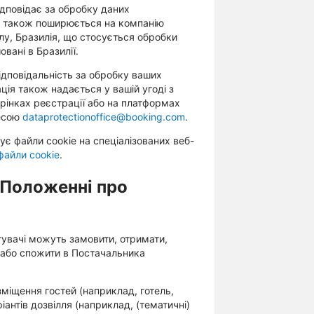
ідповідає за обробку даних
ь також поширюється на компанію
улу, Бразилія, що стосується обробки
вані в Бразилії.
відповідальність за обробку ваших
ія також надається у вашій угоді з
рінках реєстрації або на платформах
есою
dataprotectionoffice@booking.com
.
є файли cookie на спеціалізованих веб-
файли cookie
.
 Положенні про
стувачі можуть замовити, отримати,
и або спожити в Постачальника
міщення гостей (наприклад, готель,
іантів дозвілля (наприклад, (тематичні)