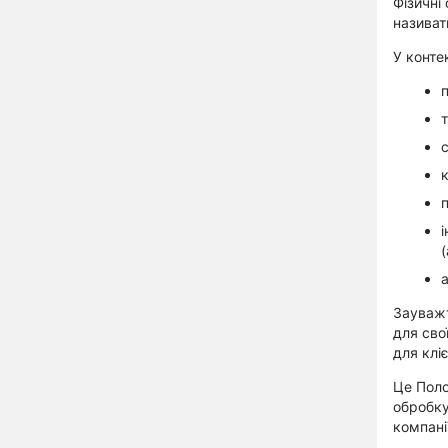
Фізичні
називат
У конте
Зауважт
для сво
для кліє
Це Поло
обробку
компані