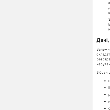
Дані,
Залежно
складат
реєстра
керуван
Зібрані