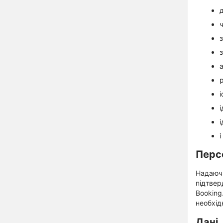
з
і
Персо
Надаючи
підтвер
Booking
необхід
Дані,